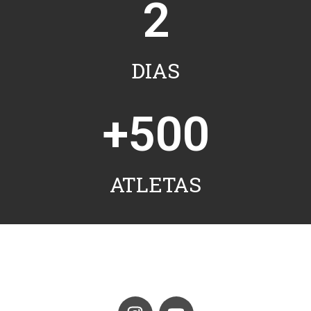
2
DIAS
+
500
ATLETAS
I
Y